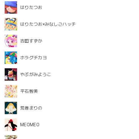
はりたつお
はりたつお×みなしごハッチ
吉田すずか
ホラグチカヨ
やぶがみようこ
平石智美
荒巻まりの
MEOMEO