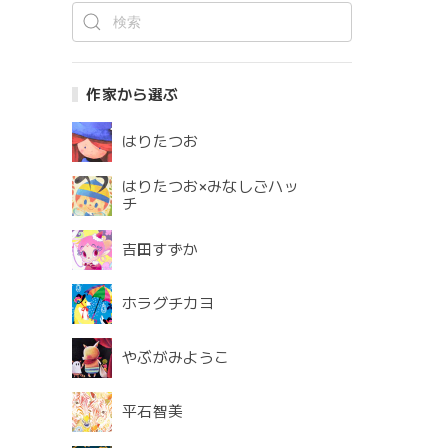
作家から選ぶ
はりたつお
はりたつお×みなしごハッ
チ
吉田すずか
ホラグチカヨ
やぶがみようこ
平石智美