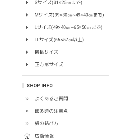
Sサイズ(31×25㎝まで)
Mサイズ(39×30㎝~49×40㎝まで)
Lサイズ(49×40㎝~65×50㎝まで)
LLサイズ(66×57㎝以上)
横長サイズ
正方形サイズ
SHOP INFO
よくあるご質問
飾る時の注意点
紐の結び方
店舗情報