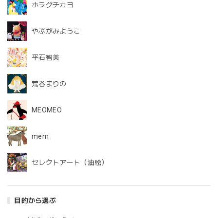
ホラグチカヨ
やぶがみようこ
平石智美
荒巻まりの
MEOMEO
mem
セレクトアート（油絵）
目的から選ぶ