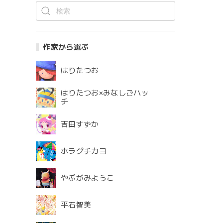
作家から選ぶ
はりたつお
はりたつお×みなしごハッ
チ
吉田すずか
ホラグチカヨ
やぶがみようこ
平石智美