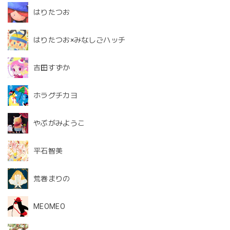
はりたつお
はりたつお×みなしごハッチ
吉田すずか
ホラグチカヨ
やぶがみようこ
平石智美
荒巻まりの
MEOMEO