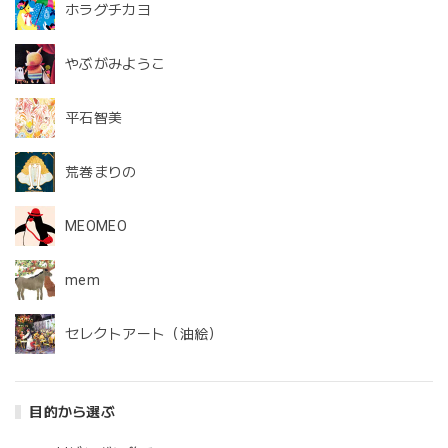
ホラグチカヨ
やぶがみようこ
平石智美
荒巻まりの
MEOMEO
mem
セレクトアート（油絵）
目的から選ぶ