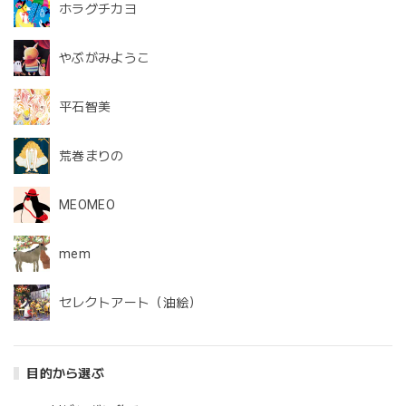
ホラグチカヨ
やぶがみようこ
平石智美
荒巻まりの
MEOMEO
mem
セレクトアート（油絵）
目的から選ぶ