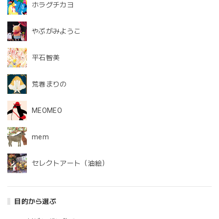
ホラグチカヨ
やぶがみようこ
平石智美
荒巻まりの
MEOMEO
mem
セレクトアート（油絵）
目的から選ぶ