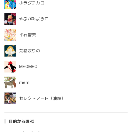
ホラグチカヨ
やぶがみようこ
平石智美
荒巻まりの
MEOMEO
mem
セレクトアート（油絵）
目的から選ぶ