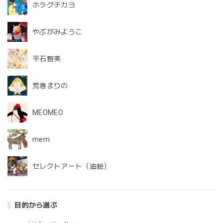
ホラグチカヨ
やぶがみようこ
平石智美
荒巻まりの
MEOMEO
mem
セレクトアート（油絵）
目的から選ぶ