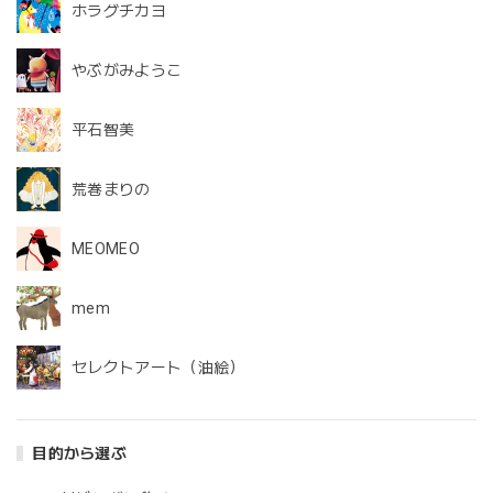
ホラグチカヨ
やぶがみようこ
平石智美
荒巻まりの
MEOMEO
mem
セレクトアート（油絵）
目的から選ぶ