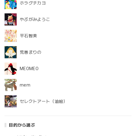
ホラグチカヨ
やぶがみようこ
平石智美
荒巻まりの
MEOMEO
mem
セレクトアート（油絵）
目的から選ぶ