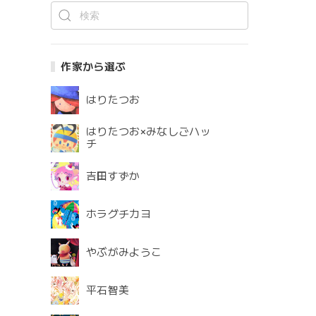
作家から選ぶ
はりたつお
はりたつお×みなしごハッ
チ
吉田すずか
ホラグチカヨ
やぶがみようこ
平石智美