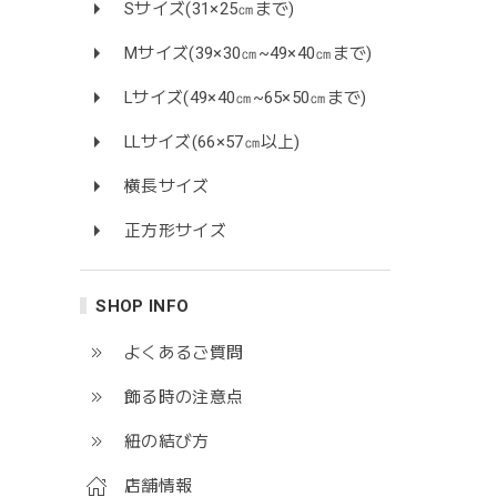
Sサイズ(31×25㎝まで)
Mサイズ(39×30㎝~49×40㎝まで)
Lサイズ(49×40㎝~65×50㎝まで)
LLサイズ(66×57㎝以上)
横長サイズ
正方形サイズ
SHOP INFO
よくあるご質問
飾る時の注意点
紐の結び方
店舗情報